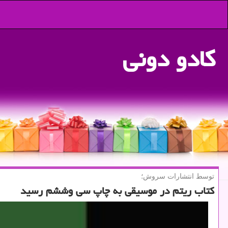
كادو دونی
توسط انتشارات سروش؛
كتاب ریتم در موسیقی به چاپ سی وششم رسید