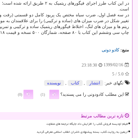
در این کتاب طرز اجرای فیگورها
است.
در سه فصل اول، ضرب سیاه مختص یک پریود کامل دو قسمتی (رفت و 
تغییر شکل در ضرب میزان های (ساده و ترکیبی) را برای علاقمندان به م
ریتم ها و میزان های لنگ، اختلاط فیگورهای ریتمیک ساده و ترکیبی و تم
چاپ سی وششم این کتاب با ۸۰ صفحه، شمارگان ۵۰۰ نسخه و قیمت ۱۸ هزار تومان عرضه شده است.
منبع:
كادو دونی
1399/02/16
23:18:30
/ 5
5.0
تگهای خبر:
انتشار
,
كتاب
,
نویسنده
این مطلب کادودونی را می پسندید؟
(0)
(1)
تازه ترین مطالب مرتبط
فیلم اودیسه فروش کتاب را افزایش داد جایگاه ترجمه های متفاوت
اربعین به روایت کتاب، بسته پیشنهادی ناشران انقلاب اسلامی معرفی گردید