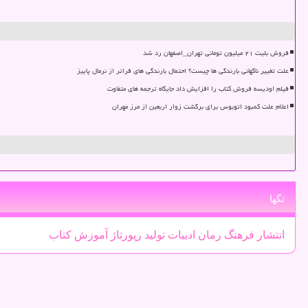
فروش بلیت ۲۱ میلیون تومانی تهران_اصفهان رد شد
علت تغییر ناگهانی بارندگی ها چیست؟ احتمال بارندگی های فراتر از نرمال پاییز
فیلم اودیسه فروش کتاب را افزایش داد جایگاه ترجمه های متفاوت
اعلام علت کمبود اتوبوس برای برگشت زوار اربعین از مرز مهران
تگها
انتشار
فرهنگ
رمان
ادبیات
تولید
رپورتاژ
آموزش
كتاب