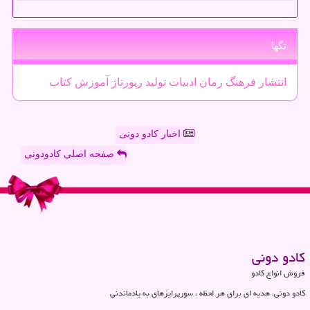
تگها
انتشار
فرهنگ
رمان
ادبیات
تولید
رپورتاژ
آموزش
كتاب
اخبار کادو دونی
صفحه اصلی کادودونی
كادو دونی
فروش انواع کادو
کادو دونی، هدیه ای برای هر لحظه ، سورپرایزهای به یادماندنی