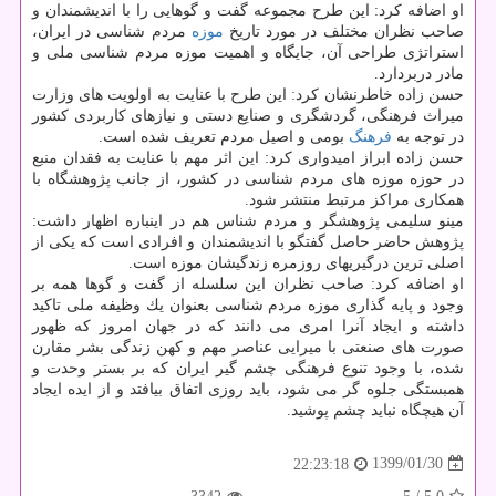
او اضافه كرد: این طرح مجموعه گفت و گوهایی را با اندیشمندان و
صاحب نظران مختلف در مورد تاریخ
موزه
مردم شناسی در ایران،
استراتژی طراحی آن، جایگاه و اهمیت موزه مردم شناسی ملی و
مادر دربردارد.
حسن زاده خاطرنشان كرد: این طرح با عنایت به اولویت های وزارت
میراث فرهنگی، گردشگری و صنایع دستی و نیازهای كاربردی كشور
در توجه به
فرهنگ
بومی و اصیل مردم تعریف شده است.
حسن زاده ابراز امیدواری كرد: این اثر مهم با عنایت به فقدان منبع
در حوزه موزه های مردم شناسی در كشور، از جانب پژوهشگاه با
همكاری مراكز مرتبط منتشر شود.
مینو سلیمی پژوهشگر و مردم شناس هم در اینباره اظهار داشت:
پژوهش حاضر حاصل گفتگو با اندیشمندان و افرادی است كه یكی از
اصلی ترین درگیریهای روزمره زندگیشان موزه است.
او اضافه كرد: صاحب نظران این سلسله از گفت و گوها همه بر
وجود و پایه گذاری موزه مردم شناسی بعنوان یك وظیفه ملی تاكید
داشته و ایجاد آنرا امری می دانند كه در جهان امروز كه ظهور
صورت های صنعتی با میرایی عناصر مهم و كهن زندگی بشر مقارن
شده، با وجود تنوع فرهنگی چشم گیر ایران كه بر بستر وحدت و
همبستگی جلوه گر می شود، باید روزی اتفاق بیافتد و از ایده ایجاد
آن هیچگاه نباید چشم پوشید.
1399/01/30
22:23:18