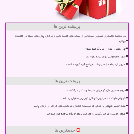
پربیننده ترین ها
در منطقه خاکستری تصویر سینمایی از بنگاه های فاسد مالی و گردش پول های سیاه در اقتصاد
جهانی
چرا پخش زنده از ثریا گرفته شد؟
شور جام جهانی روی پرده نقره ای
امروز ارتباطات با سرنوشت جوامع گره خورده است
پربحث ترین ها
مریم همتیان بازیگر جوان سینما و تئاتر درگذشت
فروش بلیت ۲۱ میلیون تومانی تهران_اصفهان رد شد
علت تغییر ناگهانی بارندگی ها چیست؟ احتمال بارندگی های فراتر از نرمال پاییز
فیلم اودیسه فروش کتاب را افزایش داد جایگاه ترجمه های متفاوت
جدیدترین ها