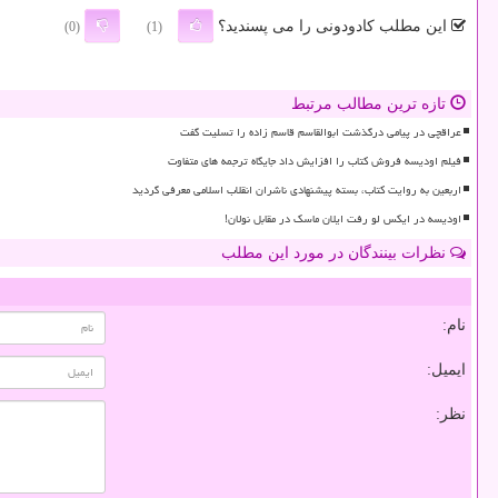
این مطلب کادودونی را می پسندید؟
(0)
(1)
تازه ترین مطالب مرتبط
عراقچی در پیامی درگذشت ابوالقاسم قاسم زاده را تسلیت گفت
فیلم اودیسه فروش کتاب را افزایش داد جایگاه ترجمه های متفاوت
اربعین به روایت کتاب، بسته پیشنهادی ناشران انقلاب اسلامی معرفی گردید
اودیسه در ایکس لو رفت ایلان ماسک در مقابل نولان!
نظرات بینندگان در مورد این مطلب
نام:
ایمیل:
نظر: