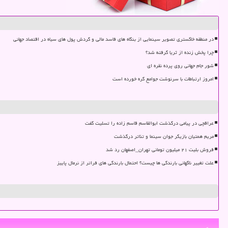
در منطقه خاکستری تصویر سینمایی از بنگاه های فاسد مالی و گردش پول های سیاه در اقتصاد جهانی
چرا پخش زنده از ثریا گرفته شد؟
شور جام جهانی روی پرده نقره ای
امروز ارتباطات با سرنوشت جوامع گره خورده است
عراقچی در پیامی درگذشت ابوالقاسم قاسم زاده را تسلیت گفت
مریم همتیان بازیگر جوان سینما و تئاتر درگذشت
فروش بلیت ۲۱ میلیون تومانی تهران_اصفهان رد شد
علت تغییر ناگهانی بارندگی ها چیست؟ احتمال بارندگی های فراتر از نرمال پاییز