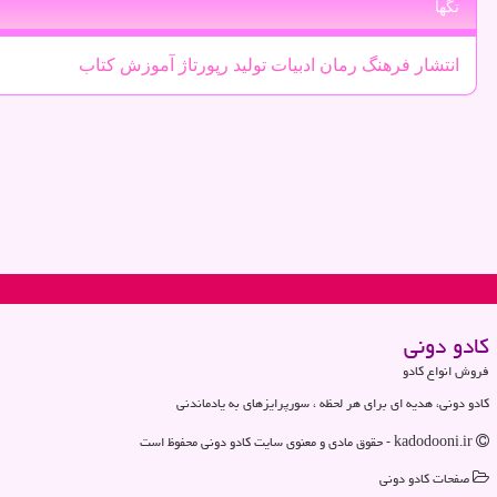
تگها
انتشار
فرهنگ
رمان
ادبیات
تولید
رپورتاژ
آموزش
كتاب
كادو دونی
فروش انواع کادو
کادو دونی، هدیه ای برای هر لحظه ، سورپرایزهای به یادماندنی
kadodooni.ir - حقوق مادی و معنوی سایت كادو دونی محفوظ است
صفحات كادو دونی