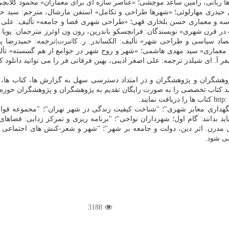
ا ربانی، رامین ساعد موچشی؛ «عناصر سازه ای برای معماران» محمود گلابچی،
حیدری مهارلوئی؛ «شهرها طراحی و تكامل» استفن مارشال، مترجم: سید حسی
سه و معماری حسن بلخاری قهی؛ «طراحی شهری فضا و جامعه» تألیف: علی مدنی
در قرن شهری» نویسندگان: فرانچسكو باندرین، رون ون اوئرز مترجمان: پویا
د سیاسی و طراحی شهر» تألیف: الكساندر. ر. كاتبرت|ترجمه: حمیدرضا پار
ظر معماری» سید مهدی هاشمی؛ «شهر و روح شهر در جوامع از هم گسسته» تألیف
فر آ. ای شیلدز ترجمه: علی اصغر ادیبی، بهین فرقانی فر را می توانید دانلود كن
هشگران و پژوهشگران و در امتداد دسترسی سهل به گزارش ها، كتاب ها، و 
صد كتاب تخصصی را به صورت رایگان تقدیم به پژوهشگران و پژوهشگران حوزه
 نگهداری معابر شهری"؛ "شناخت كیفیت زندگی در شهر تهران"؛ "مجموعه ق
ن شهری باید بدانند: گام اول؛ شهرداران نواحی"؛ "برنامه ریزی و تمركز زدایی:
ل مدرن. اثر دین، دولت و جامعه بر شهر"؛ "شهر و شعر-كنش های اجتماعی و 
می شود.
3188