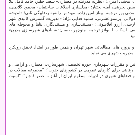
 مجتبی امیری؛ «نظریه مدرنیته در معماری» سعید حقیر، حامد كامل نیا؛
ن بحرینی، آمنه بختیار؛ «مدلسازی اطلاعات ساختمان» محمود گلابچی،
 پور ترجمه: بهناز امین زاده، مهندس راضیه رضابیگی ثانی؛ «اندیشه
 دولابی، پرستو عشرتی، سمیه فدایی نژاد؛ «مدیریت گسترش كالبدی شهر
سی، آرزو افلاطونی؛ «مستندسازی و مستندنگاری بناها و محوطه های
: اسكات ا. بولنز ترجمه: منوچهر طبیبیان؛ «بنیادهای شهرسازی مدرن»
ید.
پروژه های مطالعاتی شهر تهران و همین طور در امتداد تحقق رویكرد
 مدیریت شهری می نماید.
وانین و مقررات شهرداری حوزه تخصصی شهرسازی، معماری و اراضی و
 فضاهای رقابتی برای كارهای عمومی در كشورهای جنوب"؛ "مجموعه مقالات در
فضاهای شهری در ادبیات منظوم ایران از آغاز تا عصر قاجار"؛ "امنیت