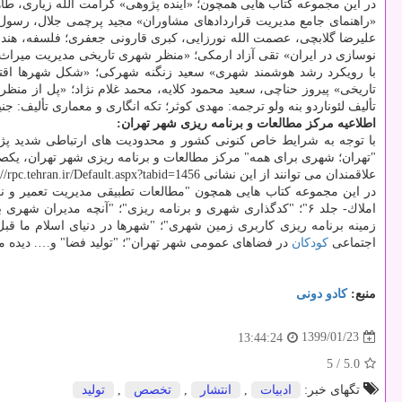
در این مجموعه كتاب هایی همچون؛ «آینده پژوهی» كرامت الله زیاری، طاه
«راهنمای جامع مدیریت قراردادهای مشاوران» مجید پرچمی جلال، رسول 
علیرضا گلابچی، عصمت الله نورزایی، كبری قارونی جعفری؛ فلسفه، هند
نوسازی در ایران» تقی آزاد ارمكی؛ «منظر شهری تاریخی مدیریت میراث 
با رویكرد رشد هوشمند شهری» سعید زنگنه شهركی؛ «شكل شهرها اقتصا
تاریخی» پیروز حناچی، سعید محمود كلایه، محمد غلام نژاد؛ «پل از من
تألیف لئوناردو بنه ولو ترجمه: مهدی كوثر؛ تكه انگاری و معماری تألیف: جنی
اطلاعیه مركز مطالعات و برنامه ریزی شهر تهران:
با توجه به شرایط خاص كنونی كشور و محدودیت های ارتباطی شدید پژو
"تهران؛ شهری برای همه" مركز مطالعات و برنامه ریزی شهر تهران، یك
علاقمندان می توانند از این نشانی http: //rpc.tehran.ir/Default.aspx?tabid=1456 كتاب ها را دریافت نمایند.
در این مجموعه كتاب هایی همچون "مطالعات تطبیقی مدیریت تعمیر و
املاك- جلد ۶"؛ "كدگذاری شهری و برنامه ریزی"؛ "آنچه مدیرا
زمینه برنامه ریزی كاربری زمین شهری"؛ "شهرها در دنیای اسلام ما قب
اجتماعی
كودكان
در فضاهای عمومی شهر تهران"؛ "تولید فضا" و…. دیده 
منبع:
كادو دونی
1399/01/23
13:44:24
/ 5
5.0
تگهای خبر:
ادبیات
,
انتشار
,
تخصص
,
تولید