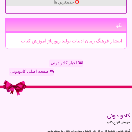
جدیدترین ها
تگها
انتشار
فرهنگ
رمان
ادبیات
تولید
رپورتاژ
آموزش
كتاب
اخبار کادو دونی
صفحه اصلی کادودونی
كادو دونی
فروش انواع کادو
کادو دونی، هدیه ای برای هر لحظه ، سورپرایزهای به یادماندنی