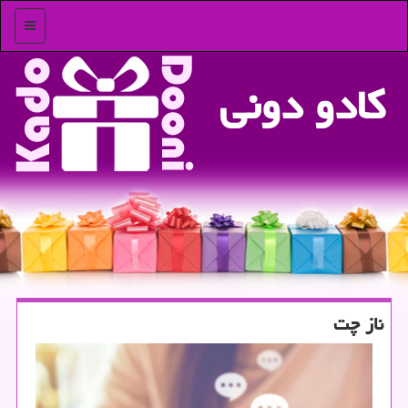
منو
كادو دونی
ناز چت