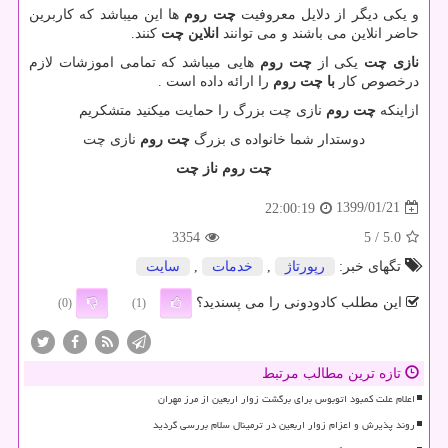
و یکی دیگر از دلایل معروفیت
چت روم
ها این میباشد که کاربرین
حاضر
انلاین می باشند و می توانند
انلاین چت
کنند.
نازی چت
یکی از
چت روم
هایی میباشد که تمامی اموزشات لازم
درخصوص کار
با چت روم
را ارائه داده است .
ازاینکه
چت روم
نازی چت بزرگ را حمایت میکنید متشکریم
دوستدار شما خانواده ی بزرگ
چت روم
نازی چت
چت روم ناز چت
1399/01/21
22:00:19
3354
/ 5
5.0
تگهای خبر:
رپورتاژ
,
خدمات
,
سایت
این مطلب کادودونی را می پسندید؟
(0)
(1)
تازه ترین مطالب مرتبط
اعلام علت کمبود اتوبوس برای برگشت زوار اربعین از مرز مهران
روند پذیرش و اعزام زوار اربعین در ترمینال سلام بررسی گردید