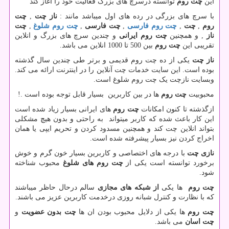
این
چت روم
توانسته درسرچ های بزرگ فعالیت خود را اغاز کند
با سرچ های بزرگی در رده های اول میباشد مانند :
ناز چت
,
چت
روم
,
چت
,
چت روم فارسی
,
چت فارسی
,
چت روم شلوغ
,
چت
ناز
,
و همچنین
چت روم ایرانی
و
چندین سرچ های بزرگ و انلاین
تقریبی این
چت روم
بین 500 تا 1000 انلاین می باشد.
ناز چت
یکی از ده چت روم قدیمی و برتر طی چندین سال گذشته
بوده است. این سایت خدمات چت آنلاین را در اینترنت ارائه می کند.
وبسایت نازچت یک چت روم شلوغ است.
محبوبیت
چت روم
ها در بین کاربرین بسیار قابل توجه بوده است .!
ازگذشته تا کنون امکانات
چت روم
های ایرانی بسیار زیاد شده است
این کار باعث شده
که کاربر میتواند به راحتی و بدون هیچ مشکلی
بتواند انلاین چت کند
و همچنین مسدود کردن و تحریم ایپی یا همان
اخراج کردن نیز بسیار پیشرفته شده است.
نازی چت
با درجه های اختصاصی و کاربرین بسیار خون گرم و خوش
برخورد
توانسته است یکی از
چت روم های شلوغ
محبوب شناخته
شود.
چت روم
ها یکی
از شبکه های مجازی
سالم درحال حاظر میباشند
که با نظارت
و کنترل شبانه روزی درخدمت کاربرین عزیز می باشند.
چت روم
ها یکی از دلایل محبوب بودن ان ها
چت بدون عضویت
و
چت اسان
می باشد.