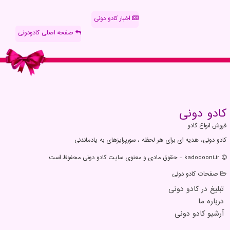
اخبار کادو دونی
صفحه اصلی کادودونی
كادو دونی
فروش انواع کادو
کادو دونی، هدیه ای برای هر لحظه ، سورپرایزهای به یادماندنی
kadodooni.ir - حقوق مادی و معنوی سایت كادو دونی محفوظ است
صفحات كادو دونی
تبلیغ در كادو دونی
درباره ما
آرشیو كادو دونی