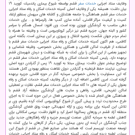
وظایف ستاد اجرایی
خدمات
سفر
قشم بواسطه شیوع بیماری پاندمیك كووید ۱۹
بیان داشت: همیشه یكی از وظایف اصلی كمیته خدمات اسكان و رفاه ستاد اجرایی
خدمات سفر قشم هماهنگی با جامعه هتلداران و كاشانه های میهمان بمنظور ارتقاء
كمیت و كیفیت مراكز اقامتی، آماده سازی كمپ ها، زائرسراها و… برای خدمات
دهی مناسب به گردشگران نوروزی بوده است. وی افزود: امسال همگام با سراسر
كشور و البته جهان، جزیره قشم نیز درگیر كروناویروس است و وظیفه ما همراه با
تمام مردم جهان شكست زنجیره انتقال و پیروزی بر این بیماری است. بگفته امری
كاظمی، هم اكنون كمیته خدمات اسكان و رفاه ستاد اجرایی خدمات سفر قشم با
استفاده از ظرفیت اماكن اقامتی و همكاری بخش خصوصی، وظیفه شناسایی و
تجهیز بعضی از این اماكن را برای كمك به شبكه بهداشت و درمان شهرستان قشم
برعهده دارد. رئیس كمیته خدمات اسكان و رفاه ستاد اجرایی خدمات سفر قشم در
توضیح بیشتر عنوان داشت: بیماران مبتلا به كووید ۱۹ پس از گذراندن دوره اصلی
بیماری، نیازمند حفظ قرنطینه و گذراندن دوران نقاهت بمنظور بهبودی كامل هستند
كه این مسئولیت را بخش خصوصی سرمایه گذار در حوزه اقامتی جزیره برعهده
گرفته است. امری كاظمی اضافه كرد: از دیگر وظایف كمیته خدمات اسكان و رفاه
بعنوان یكی از كمیته های ۱۰ گانه ستاد اجرایی خدمات سفر قشم، نظارت بر تعطیلی
اماكن تفریحی، اقامتی، رفاهی و سایت های گردشگری منطقه آزاد قشم با
هماهنگی های انجام شده با بخش خصوصی فعال در این حوزه است تا به اجرای
طرح محدودیت تردد و پیش گیری از شیوع كروناویروس كمك كرده باشیم. وی بر
تلاش این كمیته برای برنامه ریزی و ارائه تمهیداتی جهت رونق فضای گردشگری
منطقه آزاد قشم در روزهای پساكرونا اصرار كرد و اظهار داشت: بررسی امكاناتی برای
كاهش لطمه به سرمایه گذاران صنعت توریسم جزیره و ارائه راهكارهای جدید برای
جذب گردشگران در آینده ای بدون بیماری، یكی دیگر از كارهای ما برای كمك به
توسعه صنعت توریسم است كه همانند سایر صنایع فعال در قشم از شیوع این
بیماری لطمه دیده است. رئیس كمیته خدمات اسكان و رفاه ستاد اجرایی خدمات