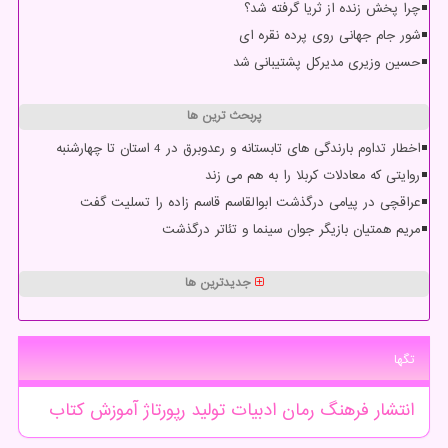
چرا پخش زنده از ثریا گرفته شد؟
شور جام جهانی روی پرده نقره ای
حسین وزیری مدیرکل پشتیبانی شد
پربحث ترین ها
اخطار تداوم بارندگی های تابستانه و رعدوبرق در 4 استان تا چهارشنبه
روایتی که معادلات کربلا را به هم می زند
عراقچی در پیامی درگذشت ابوالقاسم قاسم زاده را تسلیت گفت
مریم همتیان بازیگر جوان سینما و تئاتر درگذشت
جدیدترین ها
تگها
انتشار
فرهنگ
رمان
ادبیات
تولید
رپورتاژ
آموزش
كتاب