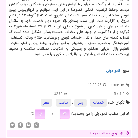
سفر قشم در آخر گفت: امیدواریم با كوشش های مسئولان و همكاری مردم، كاهش
ترددها وحفظ قرنطینه خانگی خصوصاً در این ایام، بتوانیم بر كروناویروس پیروز
شویم. ستاد اجرایی خدمات سفر یك تشكل كشوری است كه از آذرماه ۹۶ در قشم
شروع به كاركرده است. این ستاد بمنظور ارائه هرچه بهتر خدمات خود به ساكنان
منطقه در برای پیش گیری از شیوع بیماری كووید ۱۹ از ۲۷ اسفندماه شروع به
كاركرده و از ۱۰ كمیته در جنبه های مختلف خدمت رسانی تشكیل شده است كه
شامل؛ كمیته های حمل و نقل، خدمات شهری و روستایی، اطلاع رسانی، تبلیغات-
امور فرهنگی و فضای مجازی، پشتیبانی و امور اجرایی، برنامه ریزی و آمار، نظارت-
تنظیم بازار- ارزیابی عملكرد و رسیدگی به شكایات، بهداشت-سلامت و محیط
زیست، خدمات انتظامی-امنیتی و ترافیك و اسكان و رفاه می شود.
منبع:
كادو دونی
12:59:03
1399/01/15
3269
/ 5
5.0
تگهای خبر:
خدمات
,
رمان
,
سایت
,
سفر
این مطلب کادودونی را می پسندید؟
(0)
(1)
تازه ترین مطالب مرتبط