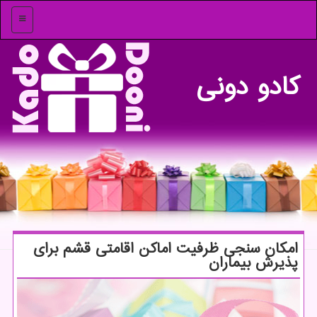
منو
كادو دونی
امكان سنجی ظرفیت اماكن اقامتی قشم برای
پذیرش بیماران