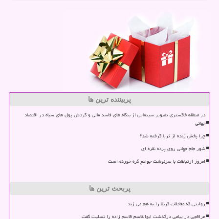
پربیننده ترین ها
در منطقه خاکستری تصویر سینمایی از بنگاه های فاسد مالی و گردش پول های سیاه در اقتصاد
جهانی
چرا پخش زنده از ثریا گرفته شد؟
شور جام جهانی روی پرده نقره ای
امروز ارتباطات با سرنوشت جوامع گره خورده است
پربحث ترین ها
روایتی که معادلات کربلا را به هم می زند
عراقچی در پیامی درگذشت ابوالقاسم قاسم زاده را تسلیت گفت