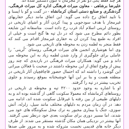
هر چند فقط یكی دو نفر از مجرمان تا كنون دستگیر شده اند.
علیرضا برشاهی - معاون میراث فرهنگی اداره كل میراث فرهنگی،
گردشگری و صنایع دستی استان كرمانشاه -
در گفت و گو با ایسنا و
با تایید اتفاق رخ داده می گوید: این اتفاق مانند دیگر حفاریهای
غیرمجاز با هدف سودجویی و پیدا كردن آثار و اشیای تاریخی در
روستای لرینی اسلام آباد غرب رخ داده است. متاسفانه این شایعه
بطور دائم مطرح می شود كه در دل تپه ها گنج است و خیلی از
افراد به طمع پیدا كردن آن به حفاری غیرمجاز اقدام می كنند كه
فقط منجر به لطمه زدن به محوطه های تاریخی می شود.
وی اما هوشیاری انجمن های میراث فرهنگی روستای "لُرینی" را
عاملی برای جلوگیری از وارد شدن لطمه زیاد به این محوطه می
داند و می گوید: همكاران میراث فرهنگی در بازدیدی كه چند روز
پیش از وقوع اتفاق از این محوطه داشتند در صحبت با فعالان میراثی
این گوشزد را داشته اند كه احتمال حضور قاچاقچیان آثار تاریخی در
منطقه هست و بنا بر این آنها خوشبختانه بموقع رسیدند و جلوی
تخریب بیشتر در تپه را گرفتند.
او با اشاره به وجود حدود ۴۲۰۰ تپه و محوطه ی تاریخی در
روستاهای كرمانشاه كه معمولا سكونت گاهی از گذشته بوده اند و به
دلیلهای طبیعی از بین رفته یا غیرقابل سكونت شده اند، ادامه می
دهد: در آن زمان مردم به دلیلهای مختلف مانند سیل، زلزله، آتش
سوزی، جنگ یا بیماری مجبور به ترك محل سكونتگاه های خود می
شدند، اما مسیر دوری برای سكونت بعدی خود درنظر نمی گرفتند.
آنها بیشتر در نزدیكی همان مكان گذشته مستقر می شدند. از طرف
دیگر خانه های قدیمی نخست متروكه شده و به مرور طی صدها