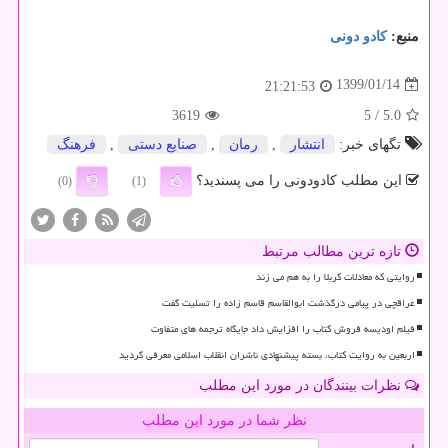
منبع:
كادو دونی
1399/01/14
21:21:53
3619
/ 5
5.0
تگهای خبر:
انتشار
,
رمان
,
صنایع دستی
,
فرهنگ
این مطلب کادودونی را می پسندید؟
(0)
(1)
تازه ترین مطالب مرتبط
روایتی که معادلات کربلا را به هم می زند
عراقچی در پیامی درگذشت ابوالقاسم قاسم زاده را تسلیت گفت
فیلم اودیسه فروش کتاب را افزایش داد جایگاه ترجمه های متفاوت
اربعین به روایت کتاب، بسته پیشنهادی ناشران انقلاب اسلامی معرفی گردید
نظرات بینندگان در مورد این مطلب
نظر شما در مورد این مطلب