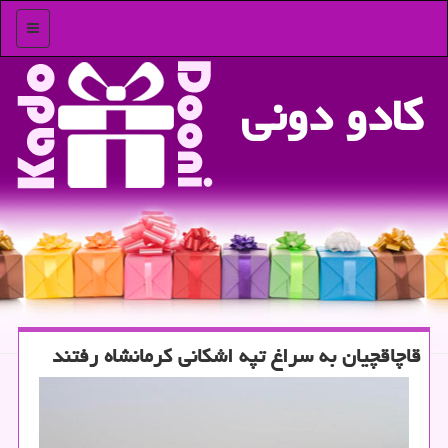
منو
كادو دونی
قاچاقچیان به سراغ تپه اشكانی كرمانشاه رفتند