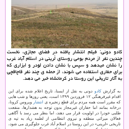
كادو دونی: فیلم انتشار یافته در فضای مجازی، نخست
چندین نفر از مردم بومی روستای لُرینی در اسلام آباد غرب
را نشان میدهد و سپس با نشان دادن لودر و ابزاری كه
برای حفاری استفاده می شوند، از حمله ی چند نفر قاچاقچی
به آثار تاریخیِ این روستا در كرمانشاه خبر می دهد.
به گزارش
كادو
دونی به نقل از ایسنا، تاریخ اعلام شده برای این
اقدام غیرفرهنگی ۱۲ فروردین ۱۳۹۹ است، یعنی روزها و شب هایی
كه مقرر است همه مردم برای قطع زنجیره ی
انتشار
ویروس كرونا،
درخانه بمانند اما حفاران غیرمجاز بدون توجه به هشدارها، منفعت
طلبی خودرا در اولویت قرار می دهند، اما بنظر می رسد با آگاهی
فعالان میراثی منطقه و نیروی انتظامی از لطمه زیاد به تپه ی
تاریخی «لرینی» در این روستا در اسلام آباد غرب جلوگیری می شود،