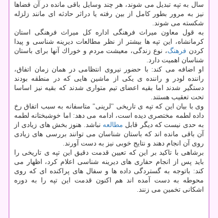
سال به تپه تبدیل می شوند، هر چند وسایل باقی مانده در آن فضاها
نیز به مرور بطور كامل از بین رفته یا دراثر حادثه ای مانند زلزله
شكسته می شوند.
به قول معاون میراث فرهنگی اداره كل میراث فرهنگی استان
كرمانشاه، این تپه ها بیشتر از نظر مطالعات دیرینه شناسی و پیدا
كردن
فرهنگ
، نوع زندگی، معیشت مردم و خوراك آنها برای باستان
شناسان اهمیت دارد.
او اضافه می كند: با حضور نیروی انتظامی در همان زمان اتفاق،
راننده لودر و راننده ی یكی از ماشین هایی كه در منطقه بودند
دستگیر شدند اما بقیه اعضای تیم متواری شدند كه بقیه نیز اساسا
تحت تعقیب هستند.
وی با بیان این كه تپه ی تاریخی "لرینی" متاسفانه به سبب اتفاق رخ
داده لطمه مختصری دیده است، ادامه می دهد: اما خوشبختانه لطمه
به حدی نیست كه دیگر قابل
مطالعه
نباشد. هنوز بخش های زیادی از
آن باقی مانده اند كه باستان شناسان می توانند بررسی های زیادی
روی آن انجام دهند و نتایج خوبی نیز به دست آورند.
برشاهی با تاكید بر این كه تعیین قدمت دقیق این تپه ی تاریخی را
باید پس از انجام حفاری های دیرینه شناسی اعلام كرد، اظهار می
كند: باتوجه به گستردگی داده ها و سفال های پراكنده ای كه روی
محوطه به دست آمده اند هم اكنون قدمت این تپه را به دوره
اشكانی تخمین می زنند.