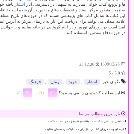
ها و ترویج كتاب خوانی مبادرت به تسهیل در دسترسی آثار
انتشار
یافته خو
به همین منظور مركز اسناد و تحقیقات دفاع مقدس بر آن شده است تا فایل پی. دی. اف (PDF) ۱۳۰ عنوان از كتاب های خودرا به صورت رایگان در اختیا
این كتاب ها شامل كتاب های پژوهشی هستند كه در حوزه های تاریخ شفاه
علاقه مندان می توانند برای دریافت این آثار به تارنمای مركز به آدرس این
امید است در روزهای نوروز و در ایام كرونایی در خانه بمانیم و با خوا
در حوزه دفاع مقدس، استفاده كنند.
1398/12/28
23:12:26
/ 5
5.0
تگهای خبر:
انتشار
,
خرید
,
رمان
,
فرهنگ
این مطلب کادودونی را می پسندید؟
(0)
(1)
تازه ترین مطالب مرتبط
عراقچی در پیامی درگذشت ابوالقاسم قاسم زاده را تسلیت گفت
فیلم اودیسه فروش کتاب را افزایش داد جایگاه ترجمه های متفاوت