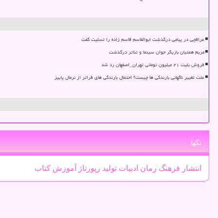
عراقچی در پیامی درگذشت ابوالقاسم قاسم زاده را تسلیت گفت
مریم همتیان بازیگر جوان سینما و تئاتر درگذشت
فروش بلیت ۲۱ میلیون تومانی تهران_اصفهان رد شد
علت تغییر ناگهانی بارندگی ها چیست؟ احتمال بارندگی های فراتر از نرمال پاییز
تگها
انتشار
فرهنگ
رمان
ادبیات
تولید
رپورتاژ
آموزش
كتاب