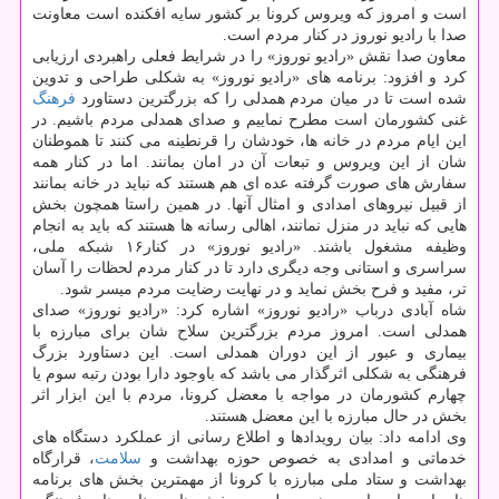
است و امروز كه ویروس كرونا بر كشور سایه افكنده است معاونت
صدا با رادیو نوروز در كنار مردم است.
معاون صدا نقش «رادیو نوروز» را در شرایط فعلی راهبردی ارزیابی
كرد و افزود: برنامه های «رادیو نوروز» به شكلی طراحی و تدوین
شده است تا در میان مردم همدلی را كه بزرگترین دستاورد
فرهنگ
غنی كشورمان است مطرح نماییم و صدای همدلی مردم باشیم. در
این ایام مردم در خانه ها، خودشان را قرنطینه می كنند تا هموطنان
شان از این ویروس و تبعات آن در امان بمانند. اما در كنار همه
سفارش های صورت گرفته عده ای هم هستند كه نباید در خانه بمانند
از قبیل نیروهای امدادی و امثال آنها. در همین راستا همچون بخش
هایی كه نباید در منزل نمانند، اهالی رسانه ها هستند كه باید به انجام
وظیفه مشغول باشند. «رادیو نوروز» در كنار۱۶ شبكه ملی،
سراسری و استانی وجه دیگری دارد تا در كنار مردم لحظات را آسان
تر، مفید و فرح بخش نماید و در نهایت رضایت مردم میسر شود.
شاه آبادی درباب «رادیو نوروز» اشاره كرد: «رادیو نوروز» صدای
همدلی است. امروز مردم بزرگترین سلاح شان برای مبارزه با
بیماری و عبور از این دوران همدلی است. این دستاورد بزرگ
فرهنگی به شكلی اثرگذار می باشد كه باوجود دارا بودن رتبه سوم یا
چهارم كشورمان در مواجه با معضل كرونا، مردم با این ابزار اثر
بخش در حال مبارزه با این معضل هستند.
وی ادامه داد: بیان رویدادها و اطلاع رسانی از عملكرد دستگاه های
خدماتی و امدادی به خصوص حوزه بهداشت و
سلامت
، قرارگاه
بهداشت و ستاد ملی مبارزه با كرونا از مهمترین بخش های برنامه