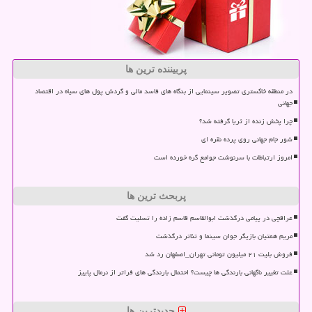
پربیننده ترین ها
در منطقه خاکستری تصویر سینمایی از بنگاه های فاسد مالی و گردش پول های سیاه در اقتصاد
جهانی
چرا پخش زنده از ثریا گرفته شد؟
شور جام جهانی روی پرده نقره ای
امروز ارتباطات با سرنوشت جوامع گره خورده است
پربحث ترین ها
عراقچی در پیامی درگذشت ابوالقاسم قاسم زاده را تسلیت گفت
مریم همتیان بازیگر جوان سینما و تئاتر درگذشت
فروش بلیت ۲۱ میلیون تومانی تهران_اصفهان رد شد
علت تغییر ناگهانی بارندگی ها چیست؟ احتمال بارندگی های فراتر از نرمال پاییز
جدیدترین ها