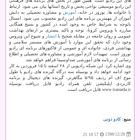
های این رادیو است. همین طور در بخش های برنامه های فرهنگی
این رادیو موسیقی نواحی پخش و تاریخ استانها بیان می شود. ارتباط
با خانواده ها، نوروز در خانه،
آموزش
و مشاوره تحصیلی به دانش
آموزان از مهمترین برنامه های این رادیو محسوب می شود. امسال
باتوجه به شرایط خاص به وجود آمده در كشور و بسیج همگانی
مبارزه با ویروس كرونا، توجه و تاكید بیشتری بر ارتقای بهداشت
عمومی و روان جامعه در مقابله صحیح با
انتشار
و شیوع این ویروس
وجود دارد كه تحقق این موارد با آموزش های مستمر سلامتی و
بهداشتی فردی، خانواده ای و عمومی از فاكتورهای برنامه ای رادیو
نوروز است. تمهیدات لازم آموزشی و مشاوره های تحصیلی و اطلاع
رسانی از برنامه های آموزشی صداوسیما فراهم خواهد شد.
وی اشاره كرد: این شبكه رادیویی از ۲۸ اسفند تا ۱۵ فروردین به كار
خود ادامه خواهد داد و بوسیله سه درگاه گیرنده های رادیو با طول
موج اف ام ردیف ۵/۹۵ مگاهرتز، گیرنده های دیجیتال و برنامه
كاربردی اپلیكیشن تلفن همراه رادیو قابل دریافت بوسیله
www.iranseda.ir قابل دریافت است.
منبع:
كادو دونی
1398/12/28
21:18:57