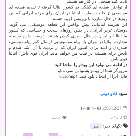
ثابت كنند همچنان در كنار هم هستند.
از نواختن قطعه ای گیلكی در كشور ایتالیا گرفته تا تقدیم قطعه ای
موسیقی از جانب سفارت ایتالیا در ایران برای مردم ایرانی كه این
روزها در حال مبارزه با ویروس كرونا هستند.
این هنرمند ایتالیایی پیش نواختن این قطعه موسیقی، می گوید:
دوستان عزیز ایرانی، در چنین روزهای سخت و حساسی كه كشور
ما ایتالیا و ایران در حال سپری كردن هستند، دوست دارم بوسیله
سفارت ایتالیا در تهران یك پیام موسیقیایی ارسال كنم: پیام دوستی،
همدردی و امید برای كشور ایران كه از نزدیك با آن آشنا شدم و
یادش برای همیشه در قلب من خواهد ماند. ایران قوی باش! ایتالیا
قوی باش!
در ادامه می توانید این ویدئو را تماشا كنید:
مرورگر شما از ویدئو پشتیبانی نمی نماید.
فایل آنرا از اینجا دانلود كنید: video/mp4
منبع:
كادو دونی
1398/12/27
19:38:49
3557
/ 5
5.0
تگهای خبر:
هنر