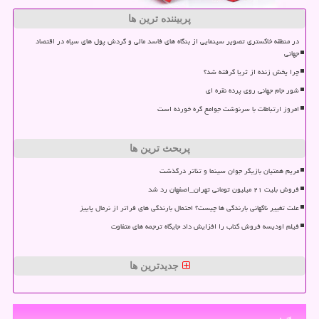
پربیننده ترین ها
در منطقه خاکستری تصویر سینمایی از بنگاه های فاسد مالی و گردش پول های سیاه در اقتصاد
جهانی
چرا پخش زنده از ثریا گرفته شد؟
شور جام جهانی روی پرده نقره ای
امروز ارتباطات با سرنوشت جوامع گره خورده است
پربحث ترین ها
مریم همتیان بازیگر جوان سینما و تئاتر درگذشت
فروش بلیت ۲۱ میلیون تومانی تهران_اصفهان رد شد
علت تغییر ناگهانی بارندگی ها چیست؟ احتمال بارندگی های فراتر از نرمال پاییز
فیلم اودیسه فروش کتاب را افزایش داد جایگاه ترجمه های متفاوت
جدیدترین ها