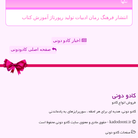
تگها
انتشار
فرهنگ
رمان
ادبیات
تولید
رپورتاژ
آموزش
كتاب
اخبار کادو دونی
صفحه اصلی کادودونی
كادو دونی
فروش انواع کادو
کادو دونی، هدیه ای برای هر لحظه ، سورپرایزهای به یادماندنی
kadodooni.ir - حقوق مادی و معنوی سایت كادو دونی محفوظ است
صفحات كادو دونی