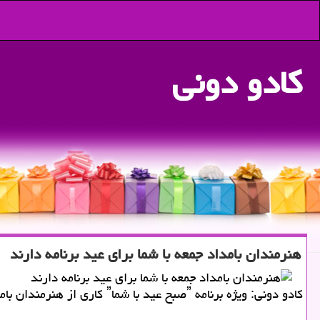
كادو دونی
هنرمندان بامداد جمعه با شما برای عید برنامه دارند
كادو دونی: ویژه برنامه ˮصبح عید با شماˮ كاری از هنرمندان بامداد جمعه باشما مقرر است از از 28 اسفند تا 15 فروردین بطور زنده برنامه داشته باشند.