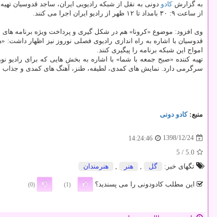
به گزارش
كادو
دونی به نقل از شبكه رادیویی ایران، ساجد قدوسیان تهیه ك
از ساعت ۹: ۳۰ بامداد تا ۱۲ ظهر از رادیو ایران اجرا می كنند.
وی افزود: موضوع «كرونا» هم در شكل گیری و پرداخت ویژه برنامه های امس
قدوسیان با اشاره به راه اندازی رادیوی فصلی نوروز نیز اظهار داشت: «هر
امواج این شبكه برنامه را پیگیری كنند.
تهیه كننده «صبح جمعه با شما» با اشاره به بخش هایی كه برای رادیو نور
سرگرمی دارد. نمایش های كمدی، لطیفه، طنز، آهنگ های كمدی و جذاب از 
منبع:
كادو دونی
1398/12/24
14:24:46
/ 5
5.0
تگهای خبر:
گل
,
هنر
,
هنرمندان
این مطلب کادودونی را می پسندید؟
(0)
(1)