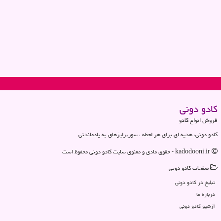
كادو دونی
فروش انواع کادو
کادو دونی، هدیه ای برای هر لحظه ، سورپرایزهای به یادماندنی
kadodooni.ir - حقوق مادی و معنوی سایت كادو دونی محفوظ است
صفحات كادو دونی
تبلیغ در كادو دونی
درباره ما
آرشیو كادو دونی