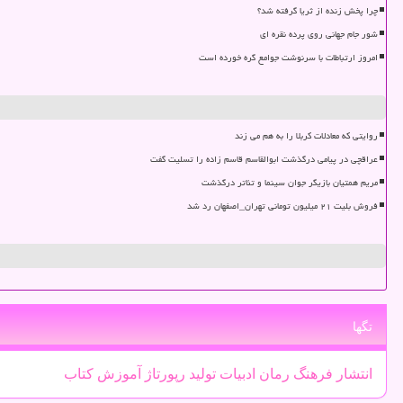
چرا پخش زنده از ثریا گرفته شد؟
شور جام جهانی روی پرده نقره ای
امروز ارتباطات با سرنوشت جوامع گره خورده است
روایتی که معادلات کربلا را به هم می زند
عراقچی در پیامی درگذشت ابوالقاسم قاسم زاده را تسلیت گفت
مریم همتیان بازیگر جوان سینما و تئاتر درگذشت
فروش بلیت ۲۱ میلیون تومانی تهران_اصفهان رد شد
تگها
انتشار
فرهنگ
رمان
ادبیات
تولید
رپورتاژ
آموزش
كتاب