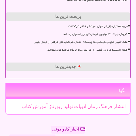
پربحث ترین ها
مریم همتیان بازیگر جوان سینما و تئاتر درگذشت
فروش بلیت ۲۱ میلیون تومانی تهران_اصفهان رد شد
علت تغییر ناگهانی بارندگی ها چیست؟ احتمال بارندگی های فراتر از نرمال پاییز
فیلم اودیسه فروش کتاب را افزایش داد جایگاه ترجمه های متفاوت
جدیدترین ها
تگها
انتشار
فرهنگ
رمان
ادبیات
تولید
رپورتاژ
آموزش
كتاب
اخبار کادو دونی