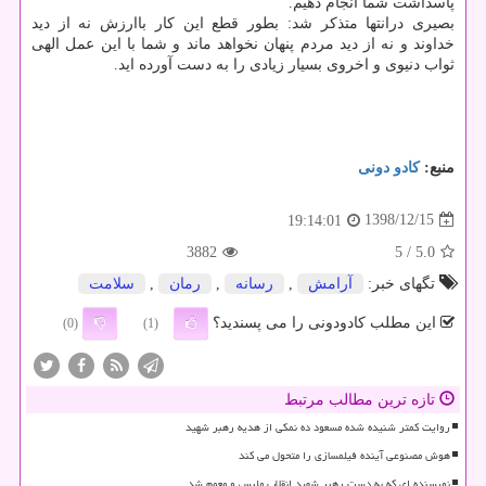
پاسداشت شما انجام دهیم.
بصیری درانتها متذكر شد: بطور قطع این كار باارزش نه از دید
خداوند و نه از دید مردم پنهان نخواهد ماند و شما با این عمل الهی
ثواب دنیوی و اخروی بسیار زیادی را به دست آورده اید.
منبع:
كادو دونی
1398/12/15
19:14:01
3882
/ 5
5.0
تگهای خبر:
آرامش
,
رسانه
,
رمان
,
سلامت
این مطلب کادودونی را می پسندید؟
(0)
(1)
تازه ترین مطالب مرتبط
روایت کمتر شنیده شده مسعود ده نمکی از هدیه رهبر شهید
هوش مصنوعی آینده فیلمسازی را متحول می کند
نویسنده ای که به دست رهبر شهید انقلاب ملبس و معمم شد