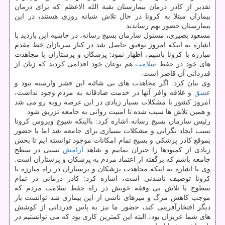
تقدیر از كادر درمان بیمارستان بقیة الله الاعظم كه برای درمان
بیماران مبتلا به كرونا در حال تلاش شبانه روزی هستند، در این
بیمارستان حضور بهم رساندند.
مسعود بصیری، مسئول سازمان بسیج رسانه، در حاشیه این بازدید با
اشاره به اینكه امروز توفیق حاصل شد در كنار سربازان خط مقدم
مبارزه با كرونا باشیم، اظهار نمود: پزشكان و پرستاران با مجاهدت
های خود در حفظ
سلامت
هم نوعان خود اقدامی كردند كه زبان از
قدردانی آن قاصر است.
وی بیان كرد: اگر مجاهدت های بی شائبه این قشر وارسته نبود و
عشق
و علاقه وافر آنها در خدمت صادقانه به مردم وجود نداشت،
امروز كشور با مشكلات بسیار زیادی در این عرصه روبه رو می شد
و همین تلاش ها سبب شده تا امنیت روانی به جامعه تزریق شود.
رئیس سازمان بسیج رسانه اشاره كرد: بااینكه شیوع ویروس كرونا
سبب ایجاد نگرانی و مشكلات بسیاری برای جامعه شد اما با حضور
بموقع كادر پزشكی و بسیج تمام امكانات موجود توانسته ایم تا بخش
زیادی از كمبودها را جبران نماییم و شاهد
آرامش
نسبی در سطح
جامعه باشم كه برگفته از اعتماد مردم به پزشكان و پرستاران است.
وی با اشاره به اینكه مجاهدت پزشكان و پرستاران در راه مبارزه با
كرونا توصیف ناشدنی است، اشاره كرد: كادر درمانی در تمام
سطوح با تلاش بی وقفه خویش در راه حفظ سلامت مردم كه
موجب كاهش مرگ و میرهای ناشی از این بیماری شد توانست بار
دیگر افتخارآفرینی كند، حضور ما نیز به پاس قدردانی از كوشش
های شما عزیزان بود، البته این كمترین كاری بود كه می توانستیم در