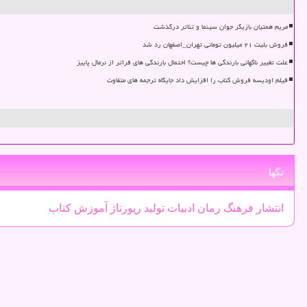
مریم همتیان بازیگر جوان سینما و تئاتر درگذشت
فروش بلیت ۲۱ میلیون تومانی تهران_اصفهان رد شد
علت تغییر ناگهانی بارندگی ها چیست؟ احتمال بارندگی های فراتر از نرمال پاییز
فیلم اودیسه فروش کتاب را افزایش داد جایگاه ترجمه های متفاوت
تگها
انتشار
فرهنگ
رمان
ادبیات
تولید
رپورتاژ
آموزش
كتاب