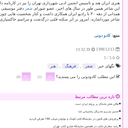
هنری ایران هند و تاسیس انجمن ادبی شهرداری تهران را نیز در كارنامه دار
این شاعر همین طور در سال های اخیر، عضو شورای
شعر
دفتر موسیقی 
همدانی از دهه ۳۰ با رادیو ایران همكاری داشت و كنار شخصیت هایی چون رهی معیری فعالیت می كرد و ترانه های خیلی از او تبدیل به قطعات موسیقی و آوازی شده اند.
شاعر مورداشاره، امروز بر اثر سكته قلبی درگذشت و مراسم خاكسپاری و تدفین اش فردا چهارشنبه ۱۴ اسفند از ساعت ۱۰ بامداد 
منبع:
كادو دونی
1398/12/13
13:32:39
/ 5
5.0
تگهای خبر:
شعر
,
فرهنگ
,
هنر
این مطلب کادودونی را می پسندید؟
(0)
(1)
تازه ترین مطالب مرتبط
ماکان نقش ماندگار بر پرچم ایران است
حسین وزیری مدیرکل پشتیبانی شد
پرفروش های کانون در نمایشگاه کتاب کودک و نوجوان میناب 168 معرفی گردید
رشد سفارش کتاب در هفتمین نمایشگاه مجازی کتاب تهران