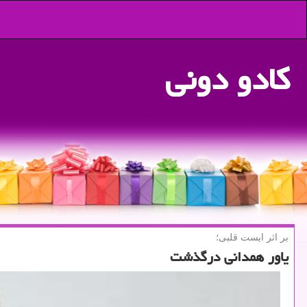
كادو دونی
بر اثر ایست قلبی؛
یاور همدانی درگذشت