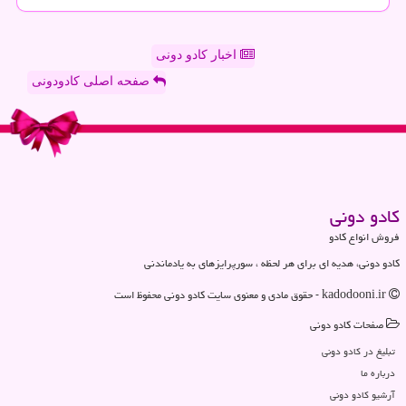
اخبار کادو دونی
صفحه اصلی کادودونی
كادو دونی
فروش انواع کادو
کادو دونی، هدیه ای برای هر لحظه ، سورپرایزهای به یادماندنی
kadodooni.ir - حقوق مادی و معنوی سایت كادو دونی محفوظ است
صفحات كادو دونی
تبلیغ در كادو دونی
درباره ما
آرشیو كادو دونی