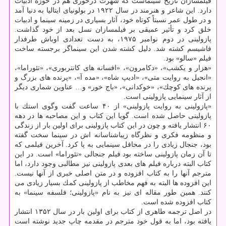
فیلمسازان تاریخ سینماست كه شهرت درخوری هم در حوزه ادبیات
دارد. این شاعر و هنرمند در سال ۱۹۲۲ در بولونیای ایتالیا به دنیا آمد
و در طول عمر نسبتاً كوتاه خود، آثار بسیاری در زمینه سینما و ادبیات
خلق كرد و تأثیر عمیقی بر فیلمسازان نسل بعد از خود گذاشت.
پازولینی در دوم نوامبر ۱۹۷۵، به دست تعدادی اوباش طرفدار
فاشیسم كشته شد. دلیل كشته شدن این سینماگر برجسته ساخت
فیلم «سالو» بود.
«هزار و یكشب»، «دكامرون»، «افسانه های كانتربوری»، «تئوراما»،
«انجیل به روایت متی»، «ادیپ شاه»، «مده آ»، «پرنده های بزرگ و
پرنده های كوچك»، «خوكدانی»، «باج خور» و… عناوین شماری دیگر
از آثار سینمایی پازولینی است.
«پازولینی به روایت پازولینی» از ۴۰ ساعت گفت وگوی استك با
پازولینی حاصل شده است. گویا این كتاب و این مصاحبه ها در دهه
۶۰ انتشار یافته و چون در این كتاب پازولینی برای اولین بار از زندگی
و منظومه فكری و نظرگاه زیباشناسانه اش در سینما سخت گفته
بود، جنجال زیادی را در محافل سینمایی به پا كرد. آخرین فیلمی كه
تا آن زمان پازولینی ساخته بود فیلم جنجالی «تئوراما» است. در این
كتاب البته درباره فیلم های بعدی پازولینی نیز مطالبی وجود دارد، اما
مترجم آنها را به كتاب افزوده و در متن اصلی خبری از آنها نیست.
این افزوده ها البته به فهم مخاطب از پازولینی كمك بسیار زیادی می
كنند. همین طور مقاله ای نیز به نام «پازولینی؛ فلسفه سینما» به
كتاب افزوده شده است.
در اصل ترجمه طاهری از كتاب برای اولین بار در سال ۱۳۵۲ انتشار
یافته بود، اما به قول خود مترجم در مقدمه چاپ جدید نوشته است