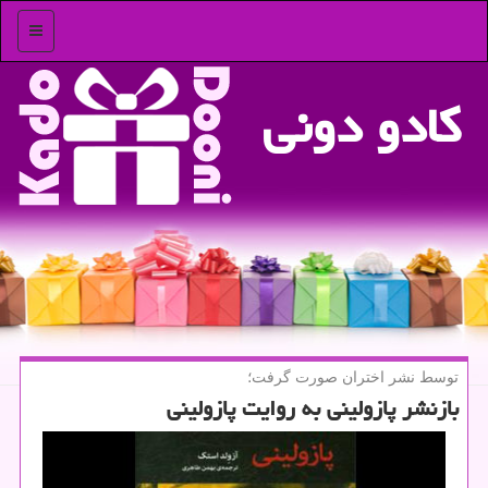
منو
كادو دونی
توسط نشر اختران صورت گرفت؛
بازنشر پازولینی به روایت پازولینی