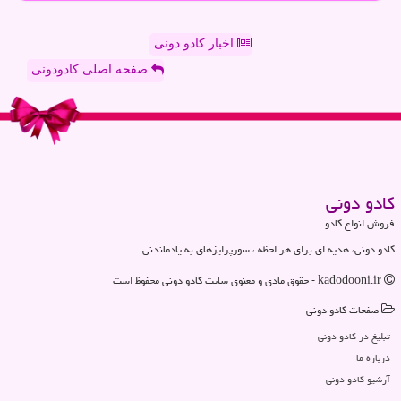
اخبار کادو دونی
صفحه اصلی کادودونی
كادو دونی
فروش انواع کادو
کادو دونی، هدیه ای برای هر لحظه ، سورپرایزهای به یادماندنی
kadodooni.ir - حقوق مادی و معنوی سایت كادو دونی محفوظ است
صفحات كادو دونی
تبلیغ در كادو دونی
درباره ما
آرشیو كادو دونی