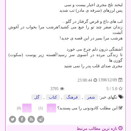
لبخند تلخ مجری اخبار بیست و سی
پس لرزهای (سرفه ی مادر) تب شدید
لب های داغ و قرص گرفتار در گلو...
زندان صفر چند تو را جیغ می كشید؟هرشب مرا بخواب در آغوش
آتشت
هرشب مرا بمیر در این قصه ی جدید!
آشفتگی درون دلم چرخ می خورد
تا زندگی مرده در آنسوی سر رسید!آهسته زیر پوست (سكوت)
گوزن ها
مجری صدای قلب پدر را نمی شنید
1398/12/09
23:08:44
3795
/ 5
5.0
تگهای خبر:
شعر
,
فرهنگ
,
كتاب
,
گل
این مطلب کادودونی را می پسندید؟
(0)
(1)
تازه ترین مطالب مرتبط