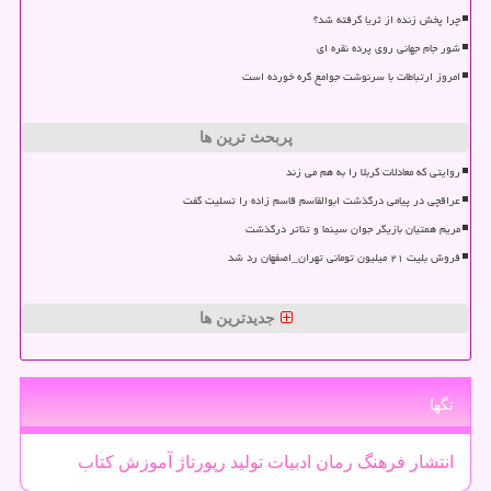
چرا پخش زنده از ثریا گرفته شد؟
شور جام جهانی روی پرده نقره ای
امروز ارتباطات با سرنوشت جوامع گره خورده است
پربحث ترین ها
روایتی که معادلات کربلا را به هم می زند
عراقچی در پیامی درگذشت ابوالقاسم قاسم زاده را تسلیت گفت
مریم همتیان بازیگر جوان سینما و تئاتر درگذشت
فروش بلیت ۲۱ میلیون تومانی تهران_اصفهان رد شد
جدیدترین ها
تگها
انتشار
فرهنگ
رمان
ادبیات
تولید
رپورتاژ
آموزش
كتاب